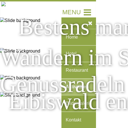
MENU
Bestens mar
Home
Wandern im S
Hotel
Restaurant
Genussradeln
Aktivitäten
Eibiswald en
Bildergalerie
Kontakt